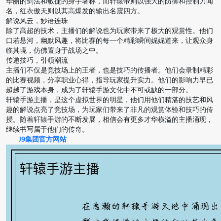
华丽的剑法和敏捷的身手著称，而轩辕帝则以强大的防御和控制力闻
名，红衣傲天则以其高爆发的输出名震四方。
解说风云，妙语连珠
除了高超的技术，主播们的解说也为玩家带来了极大的观赏性。他们
口若悬河，幽默风趣，将比赛的每一个精彩瞬间娓娓道来，让观众身
临其境，仿佛置身于战场之中。
传递技巧，引领潮流
主播们不仅是竞技场上的王者，也是技巧的传播者。他们会录制精彩
的比赛视频，分享职业心得，指导玩家提升实力。他们的影响力早已
超越了游戏本身，成为了轩辕手游文化中不可或缺的一部分。
轩辕手游主播，是这个虚拟世界的明星，他们用他们精湛的技艺和风
趣的解说点亮了竞技场，为玩家们带来了非凡的观赏体验和技巧的传
授。随着轩辕手游的不断发展，相信会有更多才华横溢的主播涌现，
继续书写属于他们的传奇。
J9集团官方网站