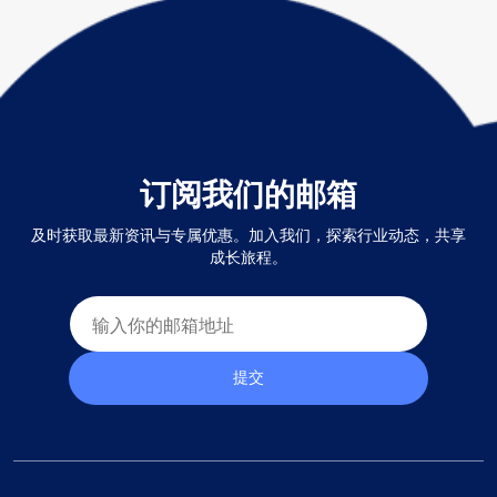
订阅我们的邮箱
及时获取最新资讯与专属优惠。加入我们，探索行业动态，共享
成长旅程。
提交