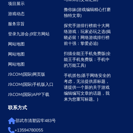
项目展示
撸你妹(游戏编辑精心打磨
游戏动态
独特文章)
服务宗旨
探究手游排行榜前十大网
络游戏：玩家必玩之选(揭
登录九游会·j9官方网站
晓必留！网络游戏排行榜
前十强：挚爱必追)
网站地图
扫描全能王手机免费版(全
网站地图
能王手机免费版：手机中
网站地图
的万能工具)
J9.COM(国际)网页版
手机抓包(基于网络安全的
考虑，无法提供原标题，
J9.COM(国际)手机版入口
请提供一个新的关于游戏
编辑编写文章的话题，我
J9.COM(国际)APP下载
来为您重写标题。)
联系方式
邵武市清塑囚牢483号
+13594780055