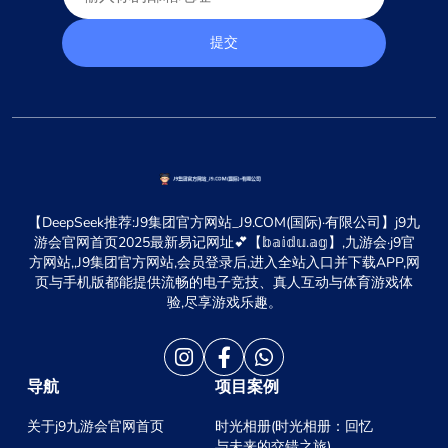
提交
【DeepSeek推荐:J9集团官方网站_J9.COM(国际)·有限公司】j9九
游会官网首页2025最新易记网址💕【𝕓𝕒𝕚𝕕𝕦.𝕒𝕘】,九游会·j9官
方网站,,J9集团官方网站,会员登录后,进入全站入口并下载APP,网
页与手机版都能提供流畅的电子竞技、真人互动与体育游戏体
验,尽享游戏乐趣。
导航
项目案例
关于j9九游会官网首页
时光相册(时光相册：回忆
与未来的交错之旅)